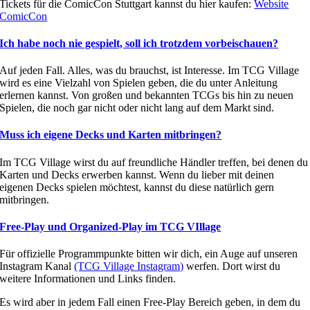
Tickets für die ComicCon Stuttgart kannst du hier kaufen:
Website
ComicCon
Ich habe noch nie gespielt, soll ich trotzdem vorbeischauen?
Auf jeden Fall. Alles, was du brauchst, ist Interesse. Im TCG Village
wird es eine Vielzahl von Spielen geben, die du unter Anleitung
erlernen kannst. Von großen und bekannten TCGs bis hin zu neuen
Spielen, die noch gar nicht oder nicht lang auf dem Markt sind.
Muss ich eigene Decks und Karten mitbringen?
Im TCG Village wirst du auf freundliche Händler treffen, bei denen du
Karten und Decks erwerben kannst. Wenn du lieber mit deinen
eigenen Decks spielen möchtest, kannst du diese natürlich gern
mitbringen.
Free-Play und Organized-Play im TCG VIllage
Für offizielle Programmpunkte bitten wir dich, ein Auge auf unseren
Instagram Kanal
(TCG Village Instagram)
werfen. Dort wirst du
weitere Informationen und Links finden.
Es wird aber in jedem Fall einen Free-Play Bereich geben, in dem du